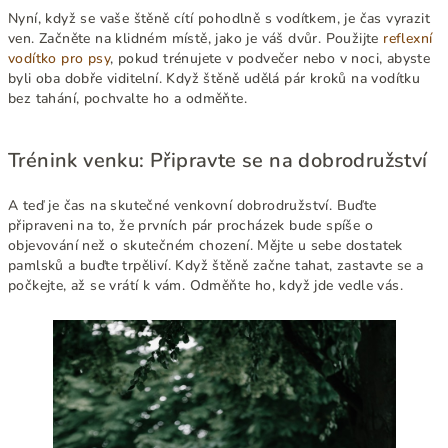
Nyní, když se vaše štěně cítí pohodlně s vodítkem, je čas vyrazit
ven. Začněte na klidném místě, jako je váš dvůr. Použijte
reflexní
vodítko pro psy
, pokud trénujete v podvečer nebo v noci, abyste
byli oba dobře viditelní. Když štěně udělá pár kroků na vodítku
bez tahání, pochvalte ho a odměňte.
Trénink venku: Připravte se na dobrodružství
A teď je čas na skutečné venkovní dobrodružství. Buďte
připraveni na to, že prvních pár procházek bude spíše o
objevování než o skutečném chození. Mějte u sebe dostatek
pamlsků a buďte trpěliví. Když štěně začne tahat, zastavte se a
počkejte, až se vrátí k vám. Odměňte ho, když jde vedle vás.