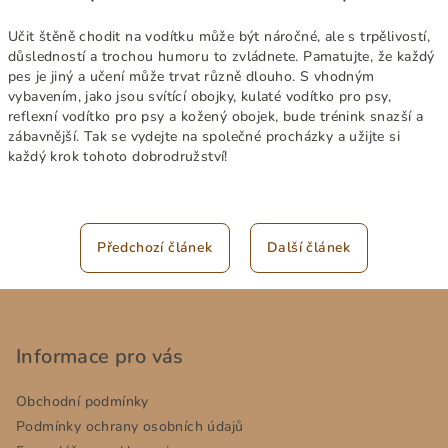
Učit štěně chodit na vodítku může být náročné, ale s trpělivostí,
důsledností a trochou humoru to zvládnete. Pamatujte, že každý
pes je jiný a učení může trvat různě dlouho. S vhodným
vybavením, jako jsou svítící obojky, kulaté vodítko pro psy,
reflexní vodítko pro psy a kožený obojek, bude trénink snazší a
zábavnější. Tak se vydejte na společné procházky a užijte si
každý krok tohoto dobrodružství!
Předchozí článek
Další článek
Z
á
p
Informace pro vás
a
Obchodní podmínky
t
Podmínky ochrany osobních údajů
í