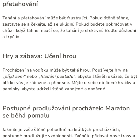
přetahování
Tahání a přetahování může být frustrující. Pokud štěně táhne,
zastavte se a čekejte, až se uklidní. Pokud budete pokračovat v
chůzi, když táhne, naučí se, že tahání je efektivní. Buďte důslední
a trpěliví.
Hry a zábava: Učení hrou
Procházení na vodítku může být také hrou. Používejte hry na
„přijď sem“
nebo
„hledání pokladu“
, abyste štěněti ukázali, že být
blízko vás je zábavné a přínosné. Mějte u sebe oblíbené hračky a
pamlsky, abyste udrželi štěně zapojené a nadšené.
Postupné prodlužování procházek: Maraton
se běhá pomalu
Jakmile je vaše štěně pohodlné na krátkých procházkách,
postupně prodlužujte vzdálenosti. Začněte přidávat nové trasy a