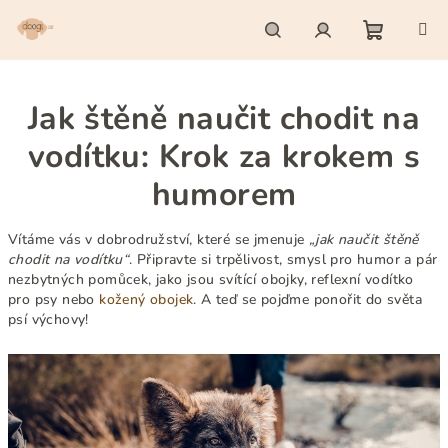
Přejít
na
obsah
Nákupn
Hledat
Přihlášení
Jak štěně naučit chodit na
košík
vodítku: Krok za krokem s
humorem
Vítáme vás v dobrodružství, které se jmenuje
„jak naučit štěně
chodit na vodítku“
. Připravte si trpělivost, smysl pro humor a pár
nezbytných pomůcek, jako jsou svítící obojky, reflexní vodítko
pro psy nebo
kožený obojek
. A teď se pojďme ponořit do světa
psí výchovy!