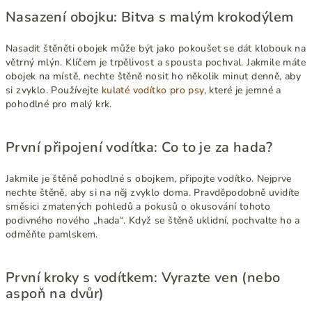
Nasazení obojku: Bitva s malým krokodýlem
Nasadit štěněti obojek může být jako pokoušet se dát klobouk na
větrný mlýn. Klíčem je trpělivost a spousta pochval. Jakmile máte
obojek na místě, nechte štěně nosit ho několik minut denně, aby
si zvyklo. Používejte
kulaté vodítko pro psy
, které je jemné a
pohodlné pro malý krk.
První připojení vodítka: Co to je za hada?
Jakmile je štěně pohodlné s obojkem, připojte vodítko. Nejprve
nechte štěně, aby si na něj zvyklo doma. Pravděpodobně uvidíte
směsici zmatených pohledů a pokusů o okusování tohoto
podivného nového „hada“. Když se štěně uklidní, pochvalte ho a
odměňte pamlskem.
První kroky s vodítkem: Vyrazte ven (nebo
aspoň na dvůr)