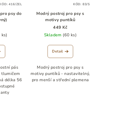
KÓD:
416/ZEL
KÓD:
83/S
pro psy do
Modrý postroj pro psy s
vný)
motivy puntíků
449 Kč
 ks)
Skladem
(60 ks)
Detail
ostní pás
Modrý postroj pro psy s
s tlumičem
motivy puntíků - nastavitelný,
ná délka 56
pro menší a střední plemena
ostupné
ianty