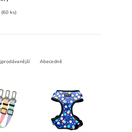
m
(60 ks)
jprodávanější
Abecedně