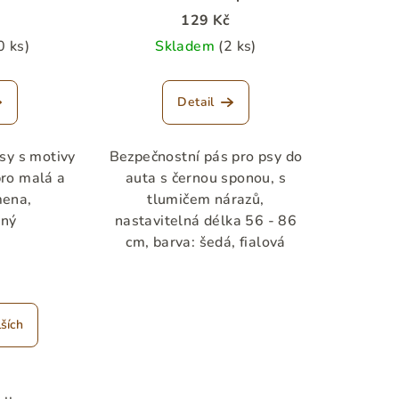
129 Kč
0 ks)
Skladem
(2 ks)
Detail
sy s motivy
Bezpečnostní pás pro psy do
pro malá a
auta s černou sponou, s
mena,
tlumičem nárazů,
lný
nastavitelná délka 56 - 86
cm, barva: šedá, fialová
ších