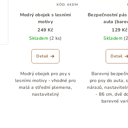
r
p
KÓD:
443/M
o
Modrý obojek s lesními
Bezpečnostní pás 
r
d
motivy
auta (bare
o
u
249 Kč
129 Kč
d
Skladem
(2 ks)
Skladem
(2
k
u
t
Detail
Detail
k
ů
t
Modrý obojek pro psy s
Barevný bezpečn
lesními motivy - vhodné pro
pro psy do auta, 
ů
malá a střední plemena,
nárazů, nastavitel
nastavitelný
- 86 cm, dvě d
barevné var