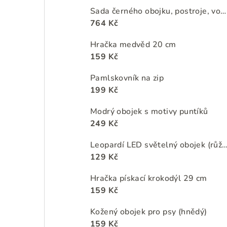
e
Sada černého obojku, postroje, vodítka a zásobníku na sáčky na psí exkrementy s motivy jungle
l
764 Kč
Hračka medvěd 20 cm
159 Kč
Pamlskovník na zip
199 Kč
Modrý obojek s motivy puntíků
249 Kč
Leopardí LED světelný obojek (rů
129 Kč
Hračka pískací krokodýl 29 cm
159 Kč
Kožený obojek pro psy (hnědý)
159 Kč