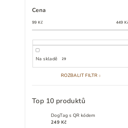
P
o
Cena
s
99
Kč
449
K
t
r
a
Na skladě
29
n
n
ROZBALIT FILTR
í
p
Top 10 produktů
a
DogTag s QR kódem
n
249 Kč