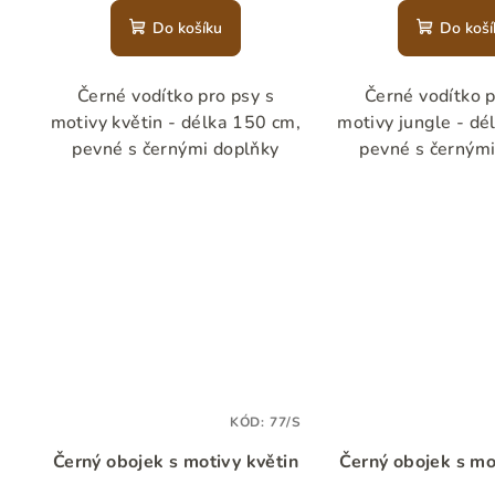
Do košíku
Do koší
Černé vodítko pro psy s
Černé vodítko p
motivy květin - délka 150 cm,
motivy jungle - dé
pevné s černými doplňky
pevné s černými
KÓD:
77/S
Černý obojek s motivy květin
Černý obojek s mo