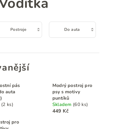
Vodítka
Postroje
Do auta
anější
ostní pás
Modrý postroj pro
do auta
psy s motivy
)
puntíků
m
(2 ks)
Skladem
(60 ks)
449 Kč
stroj pro
tivy