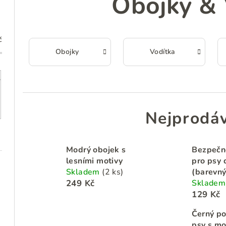
Obojky & 
č
Obojky
Vodítka
Nejprodáv
Modrý obojek s
Bezpečn
lesními motivy
pro psy 
Skladem
(2 ks)
(barevný
249 Kč
Sklade
129 Kč
Černý po
psy s mo