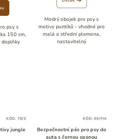
Detail
ku
Modrý obojek pro psy s
motivy puntíků - vhodné pro
ro psy s
malá a střední plemena,
lka 150 cm,
nastavitelný
 doplňky
KÓD:
76/S
KÓD:
60/FIA
tivy jungle
Bezpečnostní pás pro psy do
auta s černou sponou