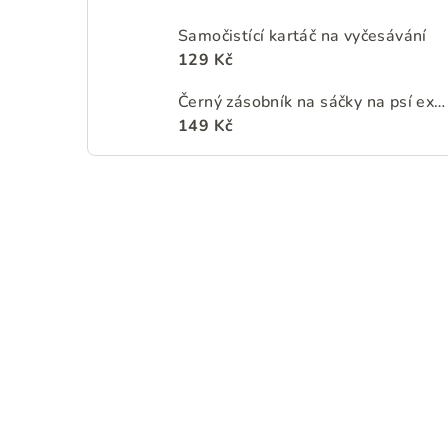
Samočistící kartáč na vyčesávání
129 Kč
Černý zásobník na sáčky na psí exkrementy s motivy květin
149 Kč