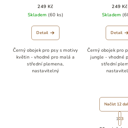
249 Kč
249 Kč
Skladem
(60 ks)
Skladem
(6
Detail
Detail
Černý obojek pro psy s motivy
Černý obojek pro p
květin - vhodné pro malá a
jungle - vhodné 
střední plemena,
střední ple
nastavitelný
nastavite
Načíst 12 dal
S
1
3
t
O
r