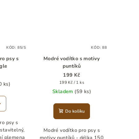
KÓD:
85/S
KÓD:
88
ro psy s
Modré vodítko s motivy
gle
puntíků
199 Kč
Měrná
199 Kč / 1 ks
0 ks)
cena:
Skladem
(59 ks)
Do košíku
ro psy s
stavitelný,
Modré vodítko pro psy s
ní plemena
motivy puntíků - délka 150