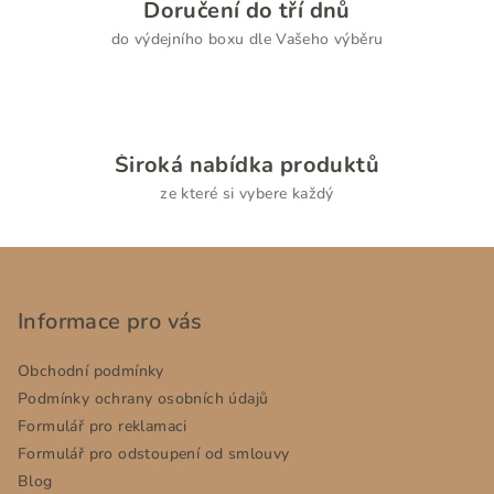
Doručení do tří dnů
ý
do výdejního boxu dle Vašeho výběru
p
i
s
u
Široká nabídka produktů
ze které si vybere každý
Z
á
p
Informace pro vás
a
Obchodní podmínky
t
Podmínky ochrany osobních údajů
í
Formulář pro reklamaci
Formulář pro odstoupení od smlouvy
Blog