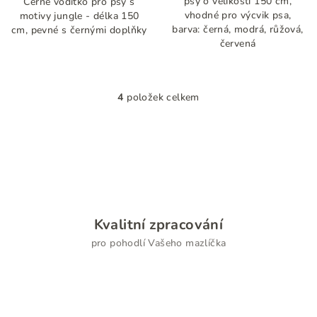
psy o velikosti 150 cm,
Černé vodítko pro psy s
vhodné pro výcvik psa,
motivy jungle - délka 150
barva: černá, modrá, růžová,
cm, pevné s černými doplňky
červená
4
položek celkem
O
v
l
á
d
a
c
í
Kvalitní zpracování
p
pro pohodlí Vašeho mazlíčka
r
v
k
y
v