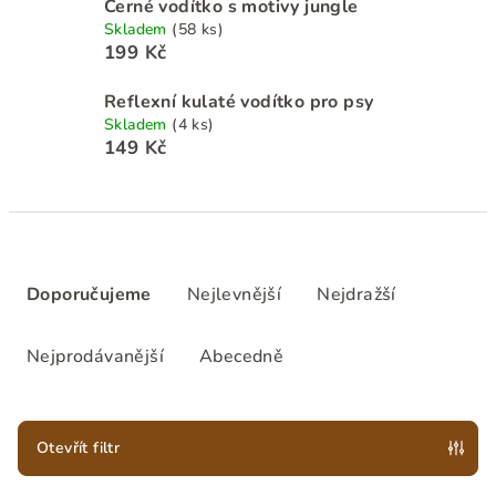
Černé vodítko s motivy jungle
Skladem
(58 ks)
199 Kč
Reflexní kulaté vodítko pro psy
Skladem
(4 ks)
149 Kč
Ř
a
Doporučujeme
Nejlevnější
Nejdražší
z
e
Nejprodávanější
Abecedně
n
í
p
Otevřít filtr
r