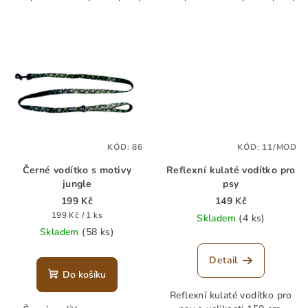
KÓD:
86
KÓD:
11/MOD
Černé vodítko s motivy
Reflexní kulaté vodítko pro
jungle
psy
199 Kč
149 Kč
Měrná
199 Kč / 1 ks
Skladem
(4 ks)
cena:
Skladem
(58 ks)
Detail
Do košíku
Reflexní kulaté vodítko pro