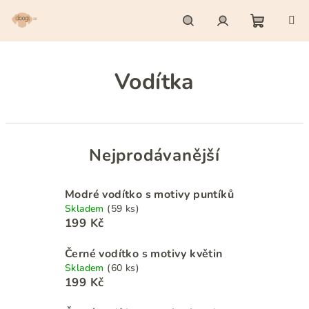
Přejít
na
obsah
Nákupn
Hledat
Přihlášení
Vodítka
košík
Nejprodávanější
Modré vodítko s motivy puntíků
Skladem
(59 ks)
199 Kč
Černé vodítko s motivy květin
Skladem
(60 ks)
199 Kč