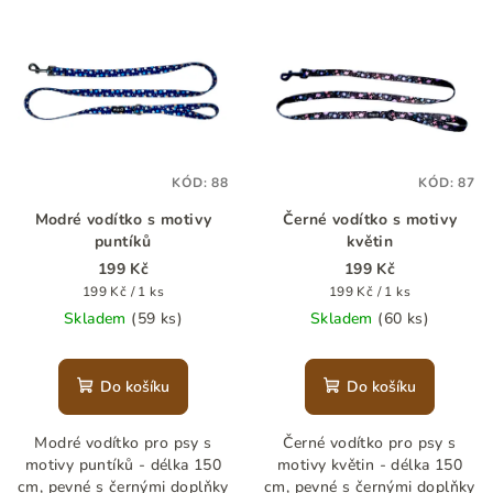
V
o
ý
d
p
u
i
k
s
t
p
ů
KÓD:
88
KÓD:
87
r
Modré vodítko s motivy
Černé vodítko s motivy
o
puntíků
květin
d
199 Kč
199 Kč
u
Měrná
Měrná
199 Kč / 1 ks
199 Kč / 1 ks
k
cena:
cena:
Skladem
(59 ks)
Skladem
(60 ks)
t
ů
Do košíku
Do košíku
Modré vodítko pro psy s
Černé vodítko pro psy s
motivy puntíků - délka 150
motivy květin - délka 150
cm, pevné s černými doplňky
cm, pevné s černými doplňky