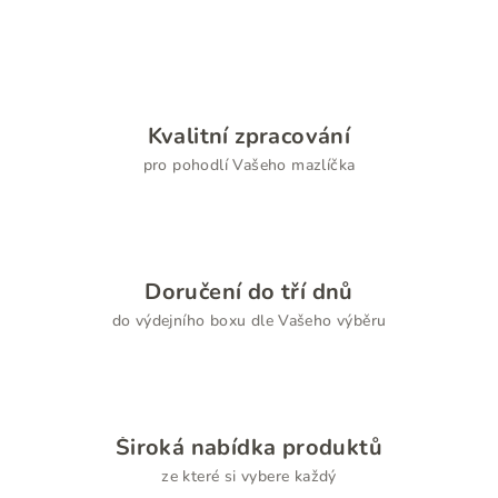
á
d
a
c
í
Kvalitní zpracování
p
pro pohodlí Vašeho mazlíčka
r
v
k
y
v
Doručení do tří dnů
ý
do výdejního boxu dle Vašeho výběru
p
i
s
u
Široká nabídka produktů
ze které si vybere každý