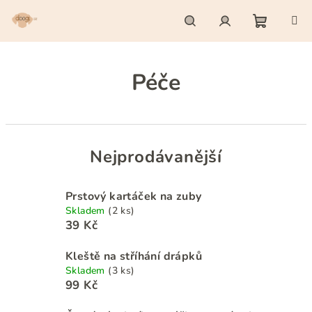
Přejít
na
obsah
Nákupn
Hledat
Přihlášení
Péče
košík
Nejprodávanější
Prstový kartáček na zuby
Skladem
(2 ks)
39 Kč
Kleště na stříhání drápků
Skladem
(3 ks)
99 Kč