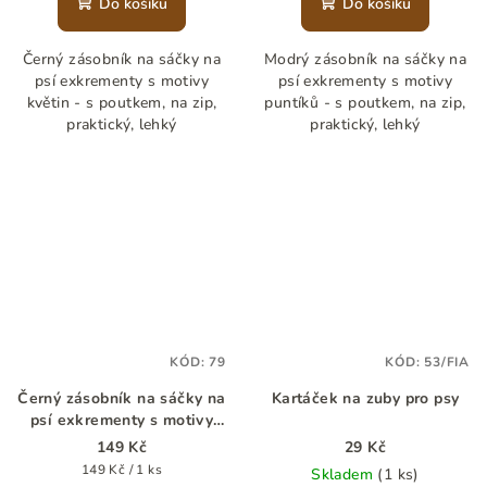
Do košíku
Do košíku
Černý zásobník na sáčky na
Modrý zásobník na sáčky na
psí exkrementy s motivy
psí exkrementy s motivy
květin - s poutkem, na zip,
puntíků - s poutkem, na zip,
praktický, lehký
praktický, lehký
KÓD:
79
KÓD:
53/FIA
Černý zásobník na sáčky na
Kartáček na zuby pro psy
psí exkrementy s motivy
jungle
149 Kč
29 Kč
Měrná
149 Kč / 1 ks
Skladem
(1 ks)