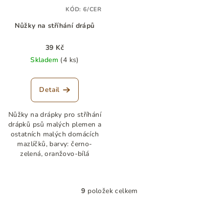
KÓD:
6/CER
Nůžky na stříhání drápů
39 Kč
Skladem
(4 ks)
Detail
Nůžky na drápky pro stříhání
drápků psů malých plemen a
ostatních malých domácích
mazlíčků, barvy: černo-
zelená, oranžovo-bílá
9
položek celkem
O
v
l