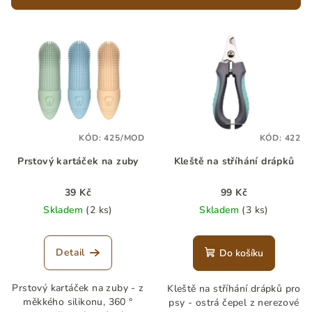
r
V
o
ý
d
p
u
i
k
s
t
p
ů
KÓD:
425/MOD
KÓD:
422
r
Prstový kartáček na zuby
Kleště na stříhání drápků
o
d
39 Kč
99 Kč
u
Skladem
(2 ks)
Skladem
(3 ks)
k
t
Detail
Do košíku
ů
Prstový kartáček na zuby - z
Kleště na stříhání drápků pro
měkkého silikonu, 360 °
psy - ostrá čepel z nerezové