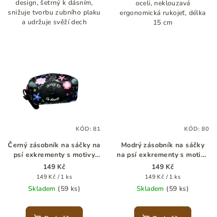
design, šetrný k dásním,
oceli, neklouzavá
snižuje tvorbu zubního plaku
ergonomická rukojeť, délka
a udržuje svěží dech
15 cm
KÓD:
81
KÓD:
80
Černý zásobník na sáčky na
Modrý zásobník na sáčky
psí exkrementy s motivy
na psí exkrementy s motivy
květin
puntíků
149 Kč
149 Kč
Měrná
Měrná
149 Kč / 1 ks
149 Kč / 1 ks
cena:
cena:
Skladem
(59 ks)
Skladem
(59 ks)