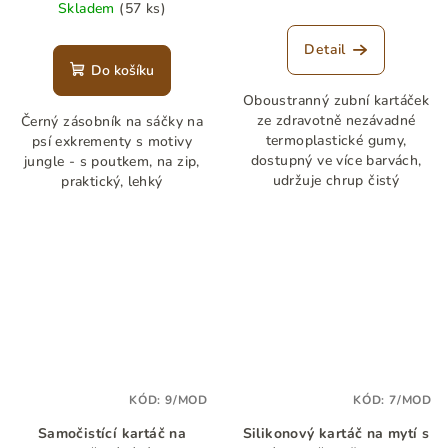
cena:
Skladem
(57 ks)
Detail
Do košíku
Oboustranný zubní kartáček
ze zdravotně nezávadné
Černý zásobník na sáčky na
termoplastické gumy,
psí exkrementy s motivy
dostupný ve více barvách,
jungle - s poutkem, na zip,
udržuje chrup čistý
praktický, lehký
KÓD:
9/MOD
KÓD:
7/MOD
Samočistící kartáč na
Silikonový kartáč na mytí s