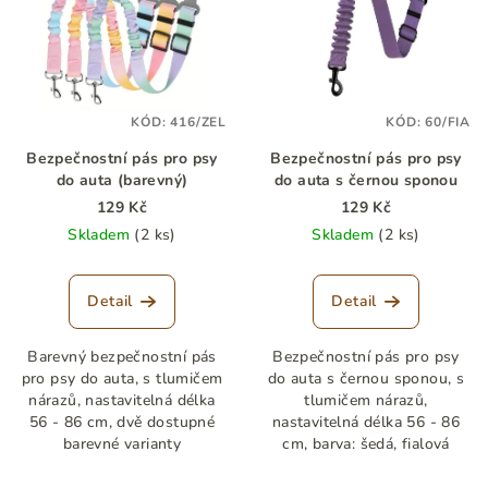
p
u
i
k
s
t
p
ů
KÓD:
416/ZEL
KÓD:
60/FIA
r
Bezpečnostní pás pro psy
Bezpečnostní pás pro psy
o
do auta (barevný)
do auta s černou sponou
d
129 Kč
129 Kč
u
Skladem
(2 ks)
Skladem
(2 ks)
k
t
Detail
Detail
ů
Barevný bezpečnostní pás
Bezpečnostní pás pro psy
pro psy do auta, s tlumičem
do auta s černou sponou, s
nárazů, nastavitelná délka
tlumičem nárazů,
56 - 86 cm, dvě dostupné
nastavitelná délka 56 - 86
barevné varianty
cm, barva: šedá, fialová