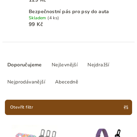
Bezpečnostní pás pro psy do auta
Skladem
(4 ks)
99 Kč
Ř
a
Doporučujeme
Nejlevnější
Nejdražší
z
e
Nejprodávanější
Abecedně
n
í
p
Otevřít filtr
r
V
o
ý
d