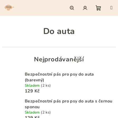
Přejít
na
obsah
Nákupn
Hledat
Přihlášení
Do auta
košík
Nejprodávanější
Bezpečnostní pás pro psy do auta
(barevný)
Skladem
(2 ks)
129 Kč
Bezpečnostní pás pro psy do auta s černou
sponou
Skladem
(2 ks)
129 Kč