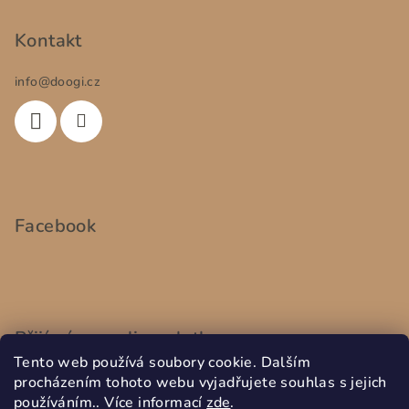
Kontakt
info
@
doogi.cz
Facebook
Přijímáme online platby
Tento web používá soubory cookie. Dalším
procházením tohoto webu vyjadřujete souhlas s jejich
používáním.. Více informací
zde
.