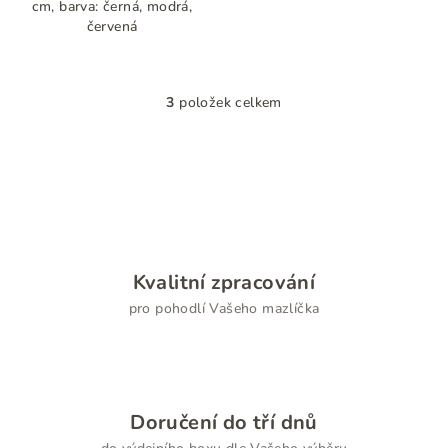
cm, barva: černá, modrá,
červená
3
položek celkem
O
v
l
á
d
a
c
í
Kvalitní zpracování
p
pro pohodlí Vašeho mazlíčka
r
v
k
y
v
Doručení do tří dnů
ý