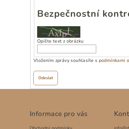
Bezpečnostní kontr
Opište text z obrázku
Vložením zprávy souhlasíte s
podmínkami o
Odeslat
Z
á
Informace pro vás
Kont
p
a
Obchodní podmínky
info
@
d