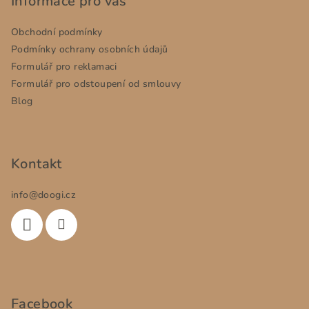
p
Informace pro vás
a
Obchodní podmínky
t
Podmínky ochrany osobních údajů
í
Formulář pro reklamaci
Formulář pro odstoupení od smlouvy
Blog
Kontakt
info
@
doogi.cz
Facebook