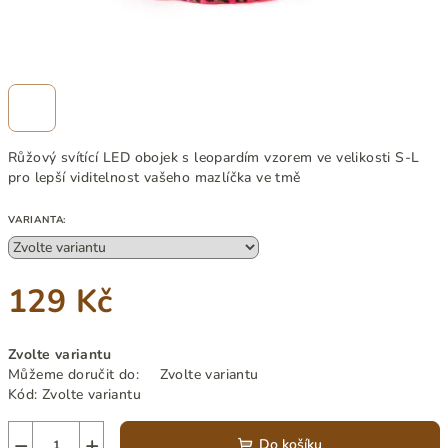
Růžový svítící LED obojek s leopardím vzorem ve velikosti S-L
pro lepší viditelnost vašeho mazlíčka ve tmě
VARIANTA:
129 Kč
Měrná
Zvolte variantu
cena:
Můžeme doručit do:
Zvolte variantu
Kód:
Zvolte variantu
−
+
Do košíku