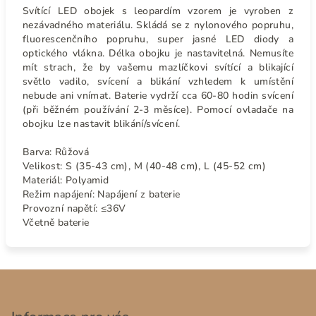
Svítící LED obojek s leopardím vzorem je vyroben z
nezávadného materiálu. Skládá se z nylonového popruhu,
fluorescenčního popruhu, super jasné LED diody a
optického vlákna. Délka obojku je nastavitelná. Nemusíte
mít strach, že by vašemu mazlíčkovi svítící a blikající
světlo vadilo, svícení a blikání vzhledem k umístění
nebude ani vnímat. Baterie vydrží cca 60-80 hodin svícení
(při běžném používání 2-3 měsíce). Pomocí ovladače na
obojku lze nastavit blikání/svícení.
Barva: Růžová
Velikost: S (35-43 cm), M (40-48 cm), L (45-52 cm)
Materiál:
Polyamid
Režim napájení:
Napájení z baterie
Provozní napětí:
≤36V
Včetně baterie
Z
á