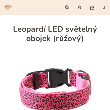
Přejít
na
obsah
Nákupn
Hledat
Přihlášení
Leopardí LED světelný
košík
obojek (růžový)