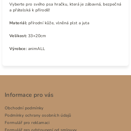
Vyberte pro svého psa hračku, která je zábavná, bezpečná
a přátelská k přírodě!
Materiál:
přírodní kůže, vlněná plst a juta
Velikost:
33×20cm
Výrobce:
animALL
Z
á
p
Informace pro vás
a
Obchodní podmínky
t
Podmínky ochrany osobních údajů
í
Formulář pro reklamaci
Formulář pro odstoupení od smlouvy