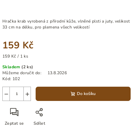
Hračka krab vyrobená z přírodní kůže, vlněné plsti a juty, velikost
33 cm na délku, pro plemena všech velikostí
159 Kč
Měrná
159 Kč / 1 ks
cena:
Skladem
(2 ks)
Můžeme doručit do:
13.8.2026
Kód:
102
−
+
Do košíku
Zeptat se
Sdílet