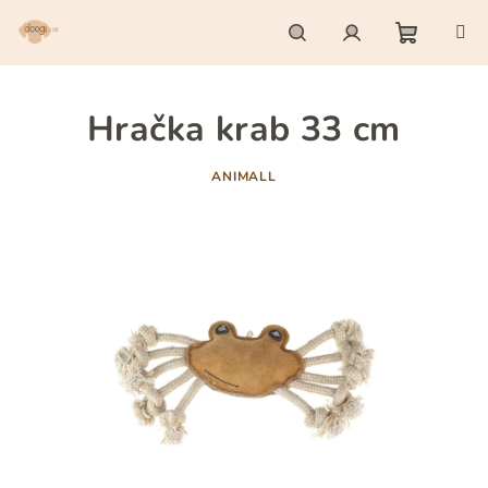
Přejít
na
obsah
Nákupn
Hledat
Přihlášení
Hračka krab 33 cm
košík
ANIMALL