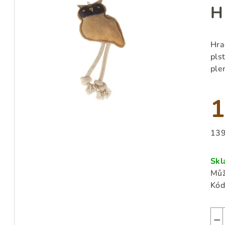
H
Hra
plst
ple
1
Měr
139
cen
Sk
Můž
Kód
−