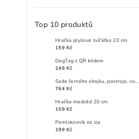
Top 10 produktů
Hračka plyšové zvířátko 23 cm
159 Kč
DogTag s QR kódem
249 Kč
Sada černého obojku, postroje, vodítka a zásobníku na sáčky na psí exkrementy s motivy jungle
764 Kč
Hračka medvěd 20 cm
159 Kč
Pamlskovník na zip
199 Kč