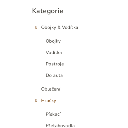
P
o
Kategorie
Přeskočit
kategorie
s
Obojky & Vodítka
t
r
Obojky
a
Vodítka
n
Postroje
n
Do auta
í
Oblečení
p
Hračky
a
Pískací
n
Přetahovadla