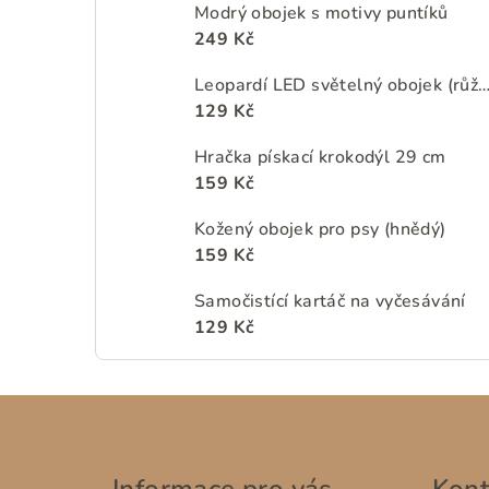
Modrý obojek s motivy puntíků
249 Kč
Leopardí LED světelný obojek (rů
129 Kč
Hračka pískací krokodýl 29 cm
159 Kč
Kožený obojek pro psy (hnědý)
159 Kč
Samočistící kartáč na vyčesávání
129 Kč
Z
á
Informace pro vás
Kont