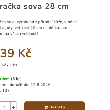
račka sova 28 cm
čka sova vyrobená z přírodní kůže, vlněné
i a juty, velikost 28 cm na délku, pro
mena všech velikostí
39 Kč
ná
 Kč / 1 ks
a:
ladem
(3 ks)
eme doručit do:
12.8.2026
:
103
+
Do košíku