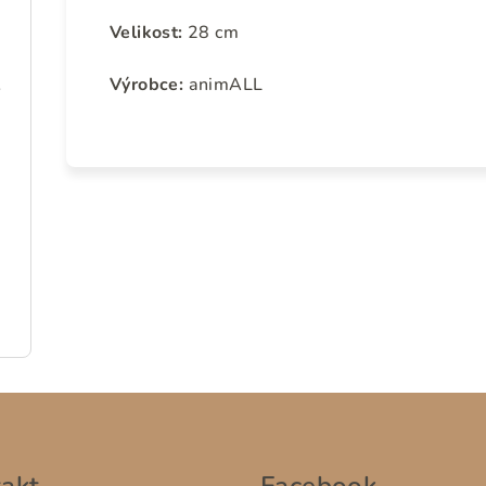
Velikost:
28 cm
žový)
Výrobce:
animALL
akt
Facebook