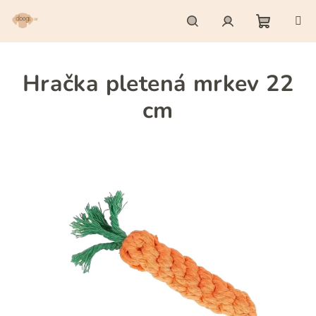
Přejít
na
obsah
Nákupn
Hledat
Přihlášení
Hračka pletená mrkev 22
košík
cm