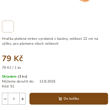
Hračka pletená mrkev vyrobená z bavlny, velikost 22 cm na
výšku, pro plemena všech velikostí
79 Kč
Měrná
79 Kč / 1 ks
cena:
Skladem
(3 ks)
Můžeme doručit do:
13.8.2026
Kód:
51
−
+
Do košíku