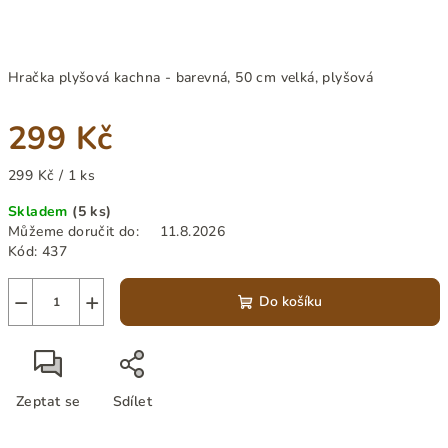
Hračka plyšová kachna - barevná, 50 cm velká, plyšová
299 Kč
Měrná
299 Kč / 1 ks
cena:
Skladem
(5 ks)
Můžeme doručit do:
11.8.2026
Kód:
437
−
+
Do košíku
Zeptat se
Sdílet