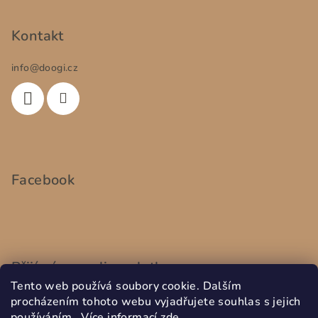
Kontakt
info
@
doogi.cz
Facebook
Přijímáme online platby
Tento web používá soubory cookie. Dalším
procházením tohoto webu vyjadřujete souhlas s jejich
používáním.. Více informací
zde
.