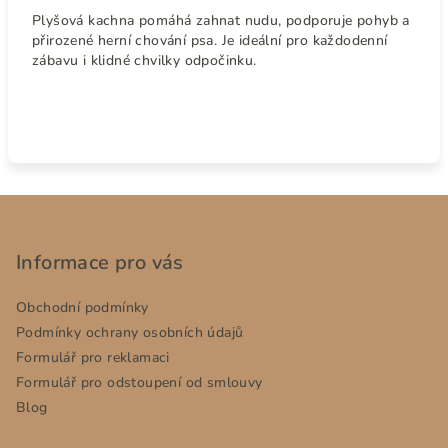
Plyšová kachna pomáhá zahnat nudu, podporuje pohyb a
přirozené herní chování psa. Je ideální pro každodenní
zábavu i klidné chvilky odpočinku.
Z
á
p
Informace pro vás
a
Obchodní podmínky
t
Podmínky ochrany osobních údajů
í
Formulář pro reklamaci
Formulář pro odstoupení od smlouvy
Blog