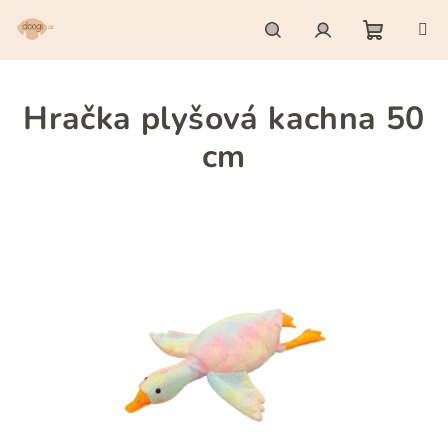
Přejít
na
obsah
Nákupn
Hledat
Přihlášení
Hračka plyšová kachna 50
košík
cm