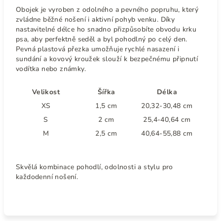
Obojek je vyroben z odolného a pevného popruhu, který
zvládne běžné nošení i aktivní pohyb venku. Díky
nastavitelné délce ho snadno přizpůsobíte obvodu krku
psa, aby perfektně seděl a byl pohodlný po celý den.
Pevná plastová přezka umožňuje rychlé nasazení i
sundání a kovový kroužek slouží k bezpečnému připnutí
vodítka nebo známky.
Velikost
Šířka
Délka
XS
1,5 cm
20,32-30,48 cm
S
2 cm
25,4-40,64 cm
M
2,5 cm
40,64-55,88 cm
Skvělá kombinace pohodlí, odolnosti a stylu pro
každodenní nošení.