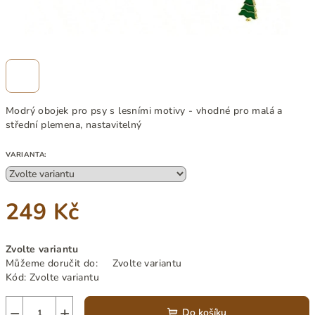
Modrý obojek pro psy s lesními motivy - vhodné pro malá a
střední plemena, nastavitelný
VARIANTA:
249 Kč
Měrná
Zvolte variantu
cena:
Můžeme doručit do:
Zvolte variantu
Kód:
Zvolte variantu
−
+
Do košíku