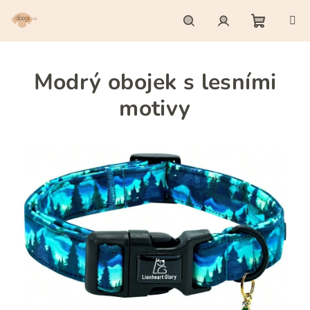
Přejít
na
obsah
Nákupn
Hledat
Přihlášení
Modrý obojek s lesními
košík
motivy