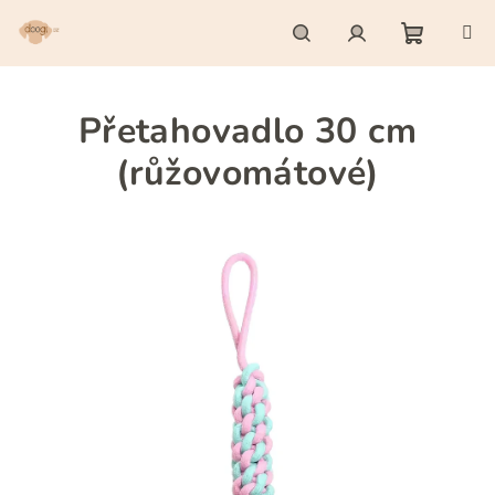
Přejít
na
obsah
Nákupn
Hledat
Přihlášení
Přetahovadlo 30 cm
košík
(růžovomátové)