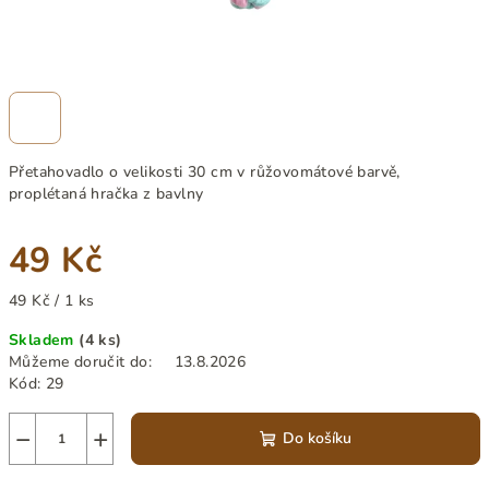
Přetahovadlo o velikosti 30 cm v růžovomátové barvě,
proplétaná hračka z bavlny
49 Kč
Měrná
49 Kč / 1 ks
cena:
Skladem
(4 ks)
Můžeme doručit do:
13.8.2026
Kód:
29
−
+
Do košíku