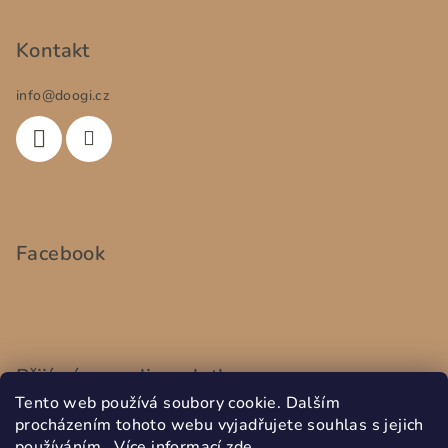
Kontakt
info
@
doogi.cz
Facebook
Přijímáme online platby
Tento web používá soubory cookie. Dalším
procházením tohoto webu vyjadřujete souhlas s jejich
používáním.. Více informací
zde
.