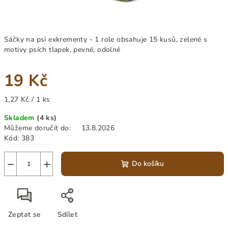
Sáčky na psí exkrementy - 1 role obsahuje 15 kusů, zelené s
motivy psích tlapek, pevné, odolné
19 Kč
Měrná
1,27 Kč / 1 ks
cena:
Skladem
(4 ks)
Můžeme doručit do:
13.8.2026
Kód:
383
−
+
Do košíku
Zeptat se
Sdílet