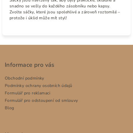
Sáčky jsou navrženy tak, aby byly praktické, skladné a
snadno se vešly do každého zásobníku nebo kapsy.
Zvolte sáčky, které jsou spolehlivé a zároveň roztomilé –
protože i úklid může mít styl!
Z
á
p
Informace pro vás
a
Obchodní podmínky
t
Podmínky ochrany osobních údajů
í
Formulář pro reklamaci
Formulář pro odstoupení od smlouvy
Blog