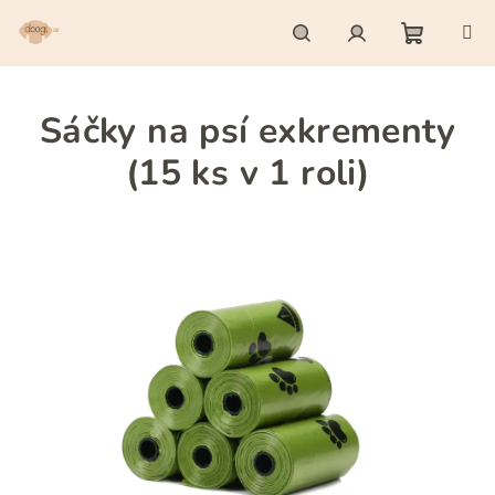
Přejít
na
obsah
Nákupn
Hledat
Přihlášení
Sáčky na psí exkrementy
košík
(15 ks v 1 roli)