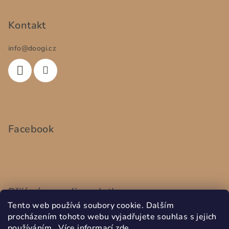
Kontakt
info
@
doogi.cz
Facebook
Přijímáme online platby
Tento web používá soubory cookie. Dalším
procházením tohoto webu vyjadřujete souhlas s jejich
používáním.. Více informací
zde
.