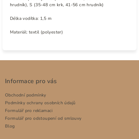
hrudník), S (35-48 cm krk, 41-56 cm hrudník)
Délka vodítka: 1,5 m
Materiál: textil (polyester)
Z
á
p
Informace pro vás
a
Obchodní podmínky
t
Podmínky ochrany osobních údajů
í
Formulář pro reklamaci
Formulář pro odstoupení od smlouvy
Blog