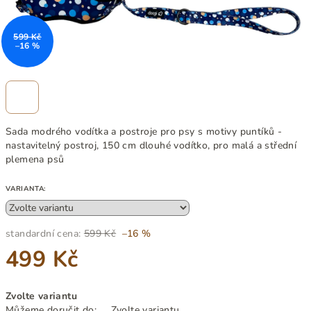
599 Kč
–16 %
Sada modrého vodítka a postroje pro psy s motivy puntíků -
nastavitelný postroj, 150 cm dlouhé vodítko, pro malá a střední
plemena psů
VARIANTA:
standardní cena:
599 Kč
–16 %
499 Kč
Měrná
Zvolte variantu
cena:
Můžeme doručit do:
Zvolte variantu