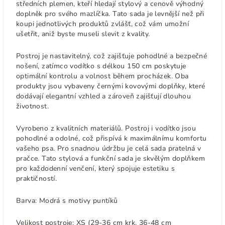
středních plemen, kteří hledají stylový a cenově výhodný
doplněk pro svého mazlíčka. Tato sada je levnější než při
koupi jednotlivých produktů zvlášť, což vám umožní
ušetřit, aniž byste museli slevit z kvality.
Postroj je nastavitelný, což zajišťuje pohodlné a bezpečné
nošení, zatímco vodítko s délkou 150 cm poskytuje
optimální kontrolu a volnost během procházek. Oba
produkty jsou vybaveny černými kovovými doplňky, které
dodávají elegantní vzhled a zároveň zajišťují dlouhou
životnost.
Vyrobeno z kvalitních materiálů. Postroj i vodítko jsou
pohodlné a odolné, což přispívá k maximálnímu komfortu
vašeho psa. Pro snadnou údržbu je celá sada pratelná v
pračce. Tato stylová a funkční sada je skvělým doplňkem
pro každodenní venčení, který spojuje estetiku s
praktičností.
Barva: Modrá s motivy puntíků
Velikost postroje:
XS (29-36 cm krk, 36-48 cm