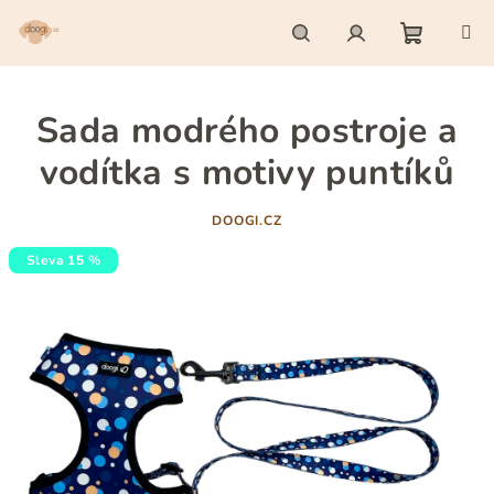
Přejít
na
obsah
Nákupn
Hledat
Přihlášení
Sada modrého postroje a
košík
vodítka s motivy puntíků
DOOGI.CZ
Sleva 15 %