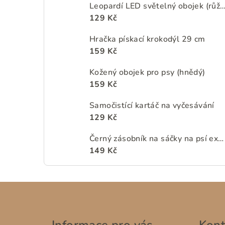
Leopardí LED světelný obojek (rů
129 Kč
Hračka pískací krokodýl 29 cm
159 Kč
Kožený obojek pro psy (hnědý)
159 Kč
Samočistící kartáč na vyčesávání
129 Kč
Černý zásobník na sáčky na psí exkrementy s motivy květin
149 Kč
Z
á
Informace pro vás
Kont