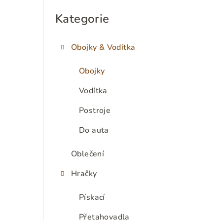
P
o
Kategorie
Přeskočit
kategorie
s
Obojky & Vodítka
t
r
Obojky
a
Vodítka
n
Postroje
n
Do auta
í
Oblečení
p
Hračky
a
Pískací
n
Přetahovadla