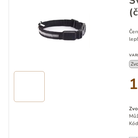
S
(
Čer
lep
VAR
1
Měr
cen
Zvo
Můž
Kód