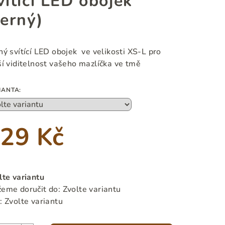
vítící LED obojek
černý)
ný svítící LED obojek ve velikosti XS-L pro
ší viditelnost vašeho mazlíčka ve tmě
IANTA:
29 Kč
ná
a:
lte variantu
eme doručit do:
Zvolte variantu
:
Zvolte variantu