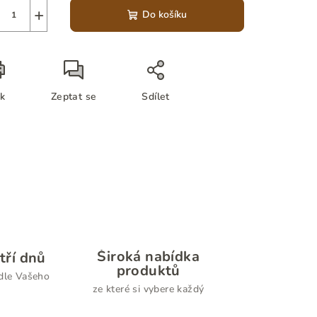
+
Do košíku
sk
Zeptat se
Sdílet
Široká nabídka
tří dnů
produktů
dle Vašeho
ze které si vybere každý