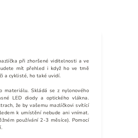
azlíčka při zhoršené viditelnosti a ve
udete mít přehled i když ho ve tmě
i a cyklisté, ho také uvidí.
o materiálu. Skládá se z nylonového
jasné LED diody a optického vlákna.
trach, že by vašemu mazlíčkovi svítící
vzhledem k umístění nebude ani vnímat.
 běžném používání 2-3 měsíce). Pomocí
í.