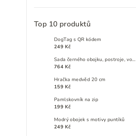
Top 10 produktů
DogTag s QR kódem
249 Kč
Sada černého obojku, postroje, vodítka a zásobníku na sáčky na psí exkrementy s motivy jungle
764 Kč
Hračka medvěd 20 cm
159 Kč
Pamlskovník na zip
199 Kč
Modrý obojek s motivy puntíků
249 Kč