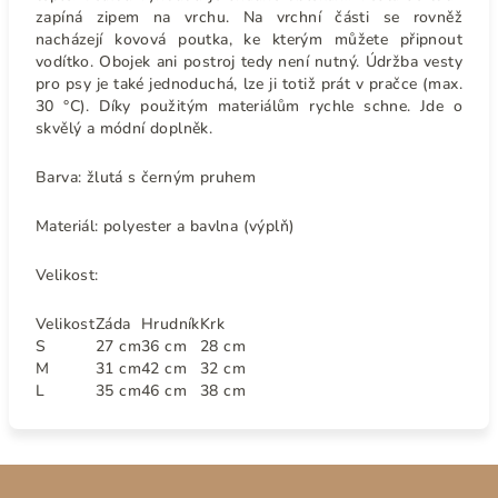
zapíná zipem na vrchu. Na vrchní části se rovněž
nacházejí kovová poutka, ke kterým můžete připnout
vodítko. Obojek ani postroj tedy není nutný. Údržba vesty
pro psy je také jednoduchá, lze ji totiž prát v pračce (max.
30 °C). Díky použitým materiálům rychle schne. Jde o
skvělý a módní doplněk.
Barva: žlutá s černým pruhem
Materiál:
polyester a bavlna (výplň)
Velikost:
Velikost
Záda
Hrudník
Krk
S
27 cm
36 cm
28 cm
M
31 cm
42 cm
32 cm
L
35 cm
46 cm
38 cm
Z