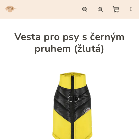
Přejít
na
obsah
Nákupn
Hledat
Přihlášení
Vesta pro psy s černým
košík
pruhem (žlutá)