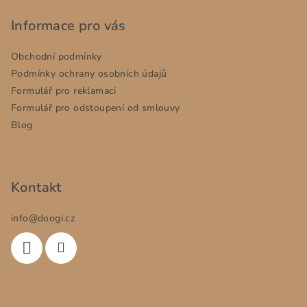
á
p
Informace pro vás
a
Obchodní podmínky
t
Podmínky ochrany osobních údajů
í
Formulář pro reklamaci
Formulář pro odstoupení od smlouvy
Blog
Kontakt
info
@
doogi.cz