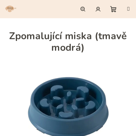
Přejít
na
obsah
Nákupn
Hledat
Přihlášení
Zpomalující miska (tmavě
košík
modrá)