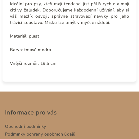
I
deální pro psy, kteří mají tendenci jíst příliš rychle a mají
citlivý žaludek. Doporučujeme každodenní užívání, aby si
váš mazlík osvojil správné stravovací návyky pro jeho
trávící soustavu. Misku lze umýt v myčce nádobí.
Materiál: plast
Barva: tmavě modrá
Vnější rozměr: 19,5 cm
Z
á
p
Informace pro vás
a
Obchodní podmínky
t
Podmínky ochrany osobních údajů