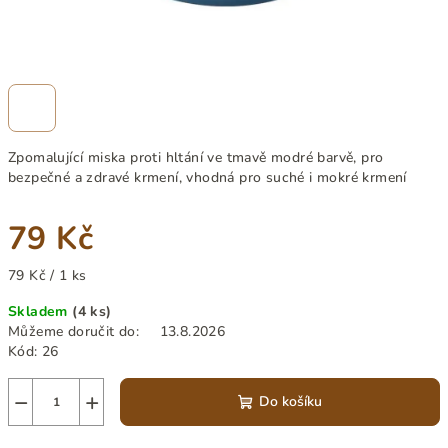
Zpomalující miska proti hltání ve tmavě modré barvě, pro
bezpečné a zdravé krmení, vhodná pro suché i mokré krmení
79 Kč
Měrná
79 Kč / 1 ks
cena:
Skladem
(4 ks)
Můžeme doručit do:
13.8.2026
Kód:
26
−
+
Do košíku